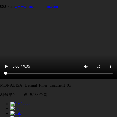
08.07.26
www.clinicaldentium.com
MONALISA_Dermal_Filler_treatment_05
시술부위-눈 밑, 팔자 주름